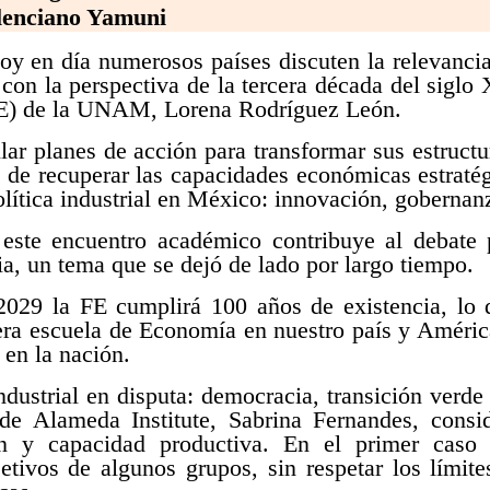
lenciano Yamuni
 en día numerosos países discuten la relevancia 
l con la perspectiva de la tercera década del siglo 
FE) de la UNAM, Lorena Rodríguez León.
lar planes de acción para transformar sus estructur
 de recuperar las capacidades económicas estratég
olítica industrial en México: innovación, gobernanz
, este encuentro académico contribuye al debate 
ria, un tema que se dejó de lado por largo tiempo.
029 la FE cumplirá 100 años de existencia, lo q
era escuela de Economía en nuestro país y Améric
 en la nación.
ndustrial en disputa: democracia, transición verde 
 de Alameda Institute, Sabrina Fernandes, consi
ón y capacidad productiva. En el primer caso 
bjetivos de algunos grupos, sin respetar los límit