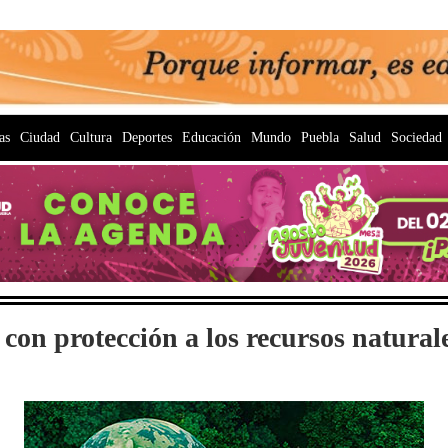
as
Ciudad
Cultura
Deportes
Educación
Mundo
Puebla
Salud
Sociedad
í, con protección a los recursos natura