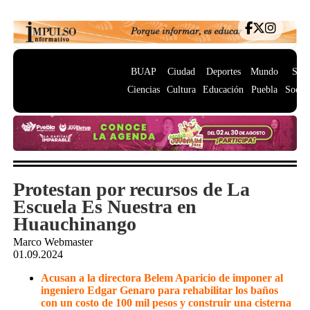
BUAP
Ciudad
Deportes
Mundo
Salu
Ciencias
Cultura
Educación
Puebla
Socie
Protestan por recursos de La
Escuela Es Nuestra en
Huauchinango
Marco Webmaster
01.09.2024
Acusan a la directora Belem Aparicio de imponer al
ingeniero Edgar Genaro para rehabilitar los baños
con un costo de 100 mil pesos y construir una cisterna