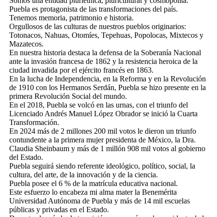
Somos una entidad pluriétnica, pluricultural y cosmopolita.
Puebla es protagonista de las transformaciones del país.
Tenemos memoria, patrimonio e historia.
Orgullosos de las culturas de nuestros pueblos originarios:
Totonacos, Nahuas, Otomíes, Tepehuas, Popolocas, Mixtecos y
Mazatecos.
En nuestra historia destaca la defensa de la Soberanía Nacional
ante la invasión francesa de 1862 y la resistencia heroica de la
ciudad invadida por el ejército francés en 1863.
En la lucha de Independencia, en la Reforma y en la Revolución
de 1910 con los Hermanos Serdán, Puebla se hizo presente en la
primera Revolución Social del mundo.
En el 2018, Puebla se volcó en las urnas, con el triunfo del
Licenciado Andrés Manuel López Obrador se inició la Cuarta
Transformación.
En 2024 más de 2 millones 200 mil votos le dieron un triunfo
contundente a la primera mujer presidenta de México, la Dra.
Claudia Sheinbaum y más de 1 millón 908 mil votos al gobierno
del Estado.
Puebla seguirá siendo referente ideológico, político, social, la
cultura, del arte, de la innovación y de la ciencia.
Puebla posee el 6 % de la matrícula educativa nacional.
Este esfuerzo lo encabeza mi alma mater la Benemérita
Universidad Autónoma de Puebla y más de 14 mil escuelas
públicas y privadas en el Estado.