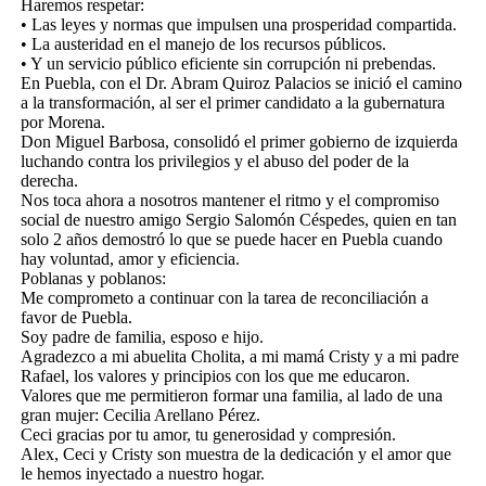
Haremos respetar:
• Las leyes y normas que impulsen una prosperidad compartida.
• La austeridad en el manejo de los recursos públicos.
• Y un servicio público eficiente sin corrupción ni prebendas.
En Puebla, con el Dr. Abram Quiroz Palacios se inició el camino
a la transformación, al ser el primer candidato a la gubernatura
por Morena.
Don Miguel Barbosa, consolidó el primer gobierno de izquierda
luchando contra los privilegios y el abuso del poder de la
derecha.
Nos toca ahora a nosotros mantener el ritmo y el compromiso
social de nuestro amigo Sergio Salomón Céspedes, quien en tan
solo 2 años demostró lo que se puede hacer en Puebla cuando
hay voluntad, amor y eficiencia.
Poblanas y poblanos:
Me comprometo a continuar con la tarea de reconciliación a
favor de Puebla.
Soy padre de familia, esposo e hijo.
Agradezco a mi abuelita Cholita, a mi mamá Cristy y a mi padre
Rafael, los valores y principios con los que me educaron.
Valores que me permitieron formar una familia, al lado de una
gran mujer: Cecilia Arellano Pérez.
Ceci gracias por tu amor, tu generosidad y compresión.
Alex, Ceci y Cristy son muestra de la dedicación y el amor que
le hemos inyectado a nuestro hogar.