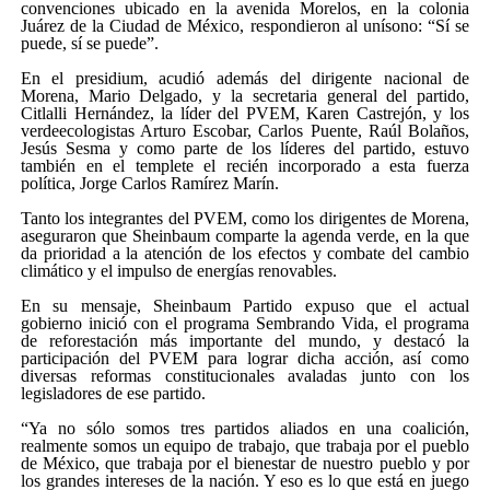
convenciones ubicado en la avenida Morelos, en la colonia
Juárez de la Ciudad de México, respondieron al unísono: “Sí se
puede, sí se puede”.
En el presidium, acudió además del dirigente nacional de
Morena, Mario Delgado, y la secretaria general del partido,
Citlalli Hernández, la líder del PVEM, Karen Castrejón, y los
verdeecologistas Arturo Escobar, Carlos Puente, Raúl Bolaños,
Jesús Sesma y como parte de los líderes del partido, estuvo
también en el templete el recién incorporado a esta fuerza
política, Jorge Carlos Ramírez Marín.
Tanto los integrantes del PVEM, como los dirigentes de Morena,
aseguraron que Sheinbaum comparte la agenda verde, en la que
da prioridad a la atención de los efectos y combate del cambio
climático y el impulso de energías renovables.
En su mensaje, Sheinbaum Partido expuso que el actual
gobierno inició con el programa Sembrando Vida, el programa
de reforestación más importante del mundo, y destacó la
participación del PVEM para lograr dicha acción, así como
diversas reformas constitucionales avaladas junto con los
legisladores de ese partido.
“Ya no sólo somos tres partidos aliados en una coalición,
realmente somos un equipo de trabajo, que trabaja por el pueblo
de México, que trabaja por el bienestar de nuestro pueblo y por
los grandes intereses de la nación. Y eso es lo que está en juego