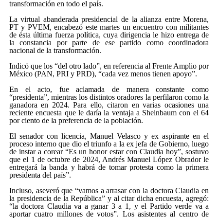
transformación en todo el país.
La virtual abanderada presidencial de la alianza entre Morena,
PT y PVEM, encabezó este martes un encuentro con militantes
de ésta última fuerza política, cuya dirigencia le hizo entrega de
la constancia por parte de ese partido como coordinadora
nacional de la transformación.
Indicó que los “del otro lado”, en referencia al Frente Amplio por
México (PAN, PRI y PRD), “cada vez menos tienen apoyo”.
En el acto, fue aclamada de manera constante como
“presidenta”, mientras los distintos oradores la perfilaron como la
ganadora en 2024. Para ello, citaron en varias ocasiones una
reciente encuesta que le daría la ventaja a Sheinbaum con el 64
por ciento de la preferencia de la población.
El senador con licencia, Manuel Velasco y ex aspirante en el
proceso interno que dio el triunfo a la ex jefa de Gobierno, luego
de instar a corear “Es un honor estar con Claudia hoy”, sostuvo
que el 1 de octubre de 2024, Andrés Manuel López Obrador le
entregará la banda y habrá de tomar protesta como la primera
presidenta del país”.
Incluso, aseveró que “vamos a arrasar con la doctora Claudia en
la presidencia de la República” y al citar dicha encuesta, agregó:
“la doctora Claudia va a ganar 3 a 1, y el Partido verde va a
aportar cuatro millones de votos”. Los asistentes al centro de