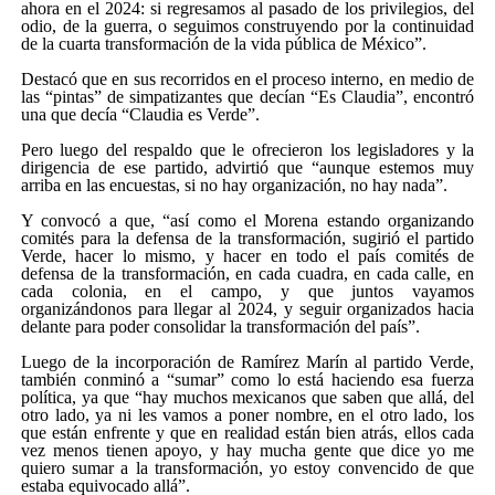
ahora en el 2024: si regresamos al pasado de los privilegios, del
odio, de la guerra, o seguimos construyendo por la continuidad
de la cuarta transformación de la vida pública de México”.
Destacó que en sus recorridos en el proceso interno, en medio de
las “pintas” de simpatizantes que decían “Es Claudia”, encontró
una que decía “Claudia es Verde”.
Pero luego del respaldo que le ofrecieron los legisladores y la
dirigencia de ese partido, advirtió que “aunque estemos muy
arriba en las encuestas, si no hay organización, no hay nada”.
Y convocó a que, “así como el Morena estando organizando
comités para la defensa de la transformación, sugirió el partido
Verde, hacer lo mismo, y hacer en todo el país comités de
defensa de la transformación, en cada cuadra, en cada calle, en
cada colonia, en el campo, y que juntos vayamos
organizándonos para llegar al 2024, y seguir organizados hacia
delante para poder consolidar la transformación del país”.
Luego de la incorporación de Ramírez Marín al partido Verde,
también conminó a “sumar” como lo está haciendo esa fuerza
política, ya que “hay muchos mexicanos que saben que allá, del
otro lado, ya ni les vamos a poner nombre, en el otro lado, los
que están enfrente y que en realidad están bien atrás, ellos cada
vez menos tienen apoyo, y hay mucha gente que dice yo me
quiero sumar a la transformación, yo estoy convencido de que
estaba equivocado allá”.