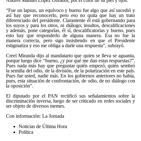
Andrés Manuel López Obrador, por el color de su piel y ojos.
“Fue un lapsus, un equívoco y bueno fue algo que así sucedió y
así hay que reconocerlo, pero eso no quita que hay un trato
diferenciado del presidente. Claramente él está gobernando para
los suyos y para los otros, ni diálogo; insultos, descalificaciones
y además, pone categorías, él sí, descalificatorias y bueno, pues
esto hay que responderlo de alguna manera. Esa no fue la
manera correcta, pero sigo insistiendo en que el Presidente
estigmatiza y eso me obliga a darle una respuesta”, subrayó.
Creel Miranda dijo al mandatario que quien se lleva se aguanta,
porque luego dice “bueno, ¿y por qué me dan estas respuestas?”.
Pues nada más hay que preguntar quién empezó, quién sembró
la semilla del odio, de la división, de la polarización en este país.
Pues fue usted, nadie más. En los gobiernos anteriores no había,
pues, esta situación de confrontación, de odio, de no diálogo con
la oposición”.
El diputado por el PAN rectificó sus señalamientos sobre la
discriminación inversa, luego de ser criticado en redes sociales y
ser objeto de diversos memes.
Con información: La Jornada
Noticias de Última Hora
Política