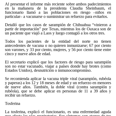
Al presentar el informe más reciente sobre ambos padecimientos
en la mañanera de la presidenta Claudia Sheinbaum, el
funcionario llamó a las poblaciones en riesgo –niños en
particular– a vacunarse o suministrar un refuerzo para evitarlos.
Detalló que los casos de sarampión de Chihuahua
vinieron a
partir de importación
por Texas, mientras los de Oaxaca son de
un paciente que viajó a Laos y luego contagió a los otros tres.
Todos los pacientes de la entidad del norte no tienen
antecedentes de vacuna o no quieren inmunizarse; 67 por ciento
son varones, y 33 por ciento, mujeres, y 56 por ciento tiene entre
cinco y nueve años de edad.
El secretario explicó que los factores de riesgo para sarampión
son no estar vacunado, viajar a países donde hay brotes (como
Estados Unidos), desnutrición o inmunocompromiso.
Se recomienda aplicar la vacuna triple viral (sarampión, rubéola
y paperas) a los 12 y 18 meses de edad y un refuerzo en menores
de nueve años. También, la doble viral (contra sarampión y
rubéola), que se debe aplicar en personas de 11 a 39 años y
recibir un refuerzo.
Tosferina
La tosferina, explicó el funcionario, es una enfermedad aguda
que afecta las vías respiratorias. Sus síntomas son ataque de tos