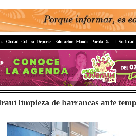
as
Ciudad
Cultura
Deportes
Educación
Mundo
Puebla
Salud
Sociedad
raui limpieza de barrancas ante temp