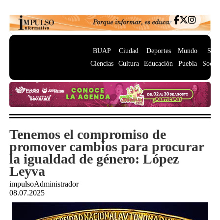
BUAP
Ciudad
Deportes
Mundo
Salu
Ciencias
Cultura
Educación
Puebla
Socie
Tenemos el compromiso de
promover cambios para procurar
la igualdad de género: López
Leyva
impulsoAdministrador
08.07.2025