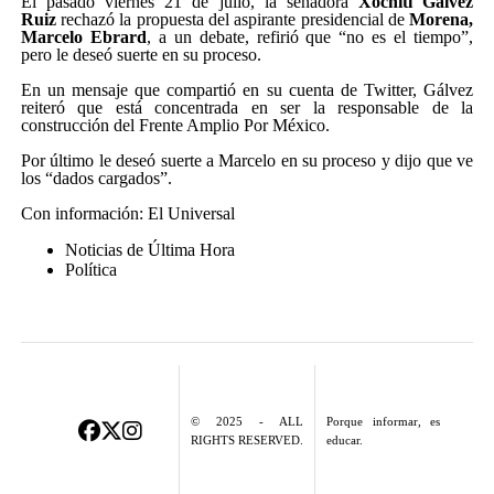
El pasado viernes 21 de julio, la senadora
Xóchitl Gálvez
Ruiz
rechazó la propuesta del aspirante presidencial de
Morena,
Marcelo Ebrard
, a un debate, refirió que “no es el tiempo”,
pero le deseó suerte en su proceso.
En un mensaje que compartió en su cuenta de Twitter, Gálvez
reiteró que está concentrada en ser la responsable de la
construcción del Frente Amplio Por México.
Por último le deseó suerte a Marcelo en su proceso y dijo que ve
los “dados cargados”.
Con información: El Universal
Noticias de Última Hora
Política
© 2025 - ALL
Porque informar, es
RIGHTS RESERVED.
educar.