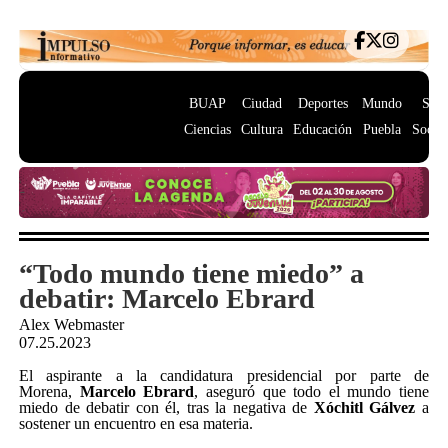
BUAP
Ciudad
Deportes
Mundo
Salu
Ciencias
Cultura
Educación
Puebla
Socie
“Todo mundo tiene miedo” a
debatir: Marcelo Ebrard
Alex Webmaster
07.25.2023
El aspirante a la candidatura presidencial por parte de
Morena,
Marcelo Ebrard
, aseguró que todo el mundo tiene
miedo de debatir con él, tras la negativa de
Xóchitl Gálvez
a
sostener un encuentro en esa materia.