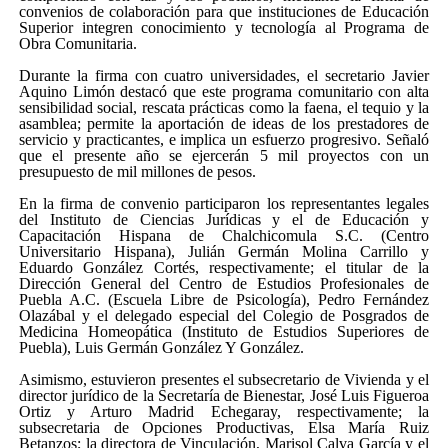
convenios de colaboración para que instituciones de Educación
Superior integren conocimiento y tecnología al Programa de
Obra Comunitaria.
Durante la firma con cuatro universidades, el secretario Javier
Aquino Limón destacó que este programa comunitario con alta
sensibilidad social, rescata prácticas como la faena, el tequio y la
asamblea; permite la aportación de ideas de los prestadores de
servicio y practicantes, e implica un esfuerzo progresivo. Señaló
que el presente año se ejercerán 5 mil proyectos con un
presupuesto de mil millones de pesos.
En la firma de convenio participaron los representantes legales
del Instituto de Ciencias Jurídicas y el de Educación y
Capacitación Hispana de Chalchicomula S.C. (Centro
Universitario Hispana), Julián Germán Molina Carrillo y
Eduardo González Cortés, respectivamente; el titular de la
Dirección General del Centro de Estudios Profesionales de
Puebla A.C. (Escuela Libre de Psicología), Pedro Fernández
Olazábal y el delegado especial del Colegio de Posgrados de
Medicina Homeopática (Instituto de Estudios Superiores de
Puebla), Luis Germán González Y González.
Asimismo, estuvieron presentes el subsecretario de Vivienda y el
director jurídico de la Secretaría de Bienestar, José Luis Figueroa
Ortiz y Arturo Madrid Echegaray, respectivamente; la
subsecretaria de Opciones Productivas, Elsa María Ruiz
Betanzos; la directora de Vinculación, Marisol Calva García y el