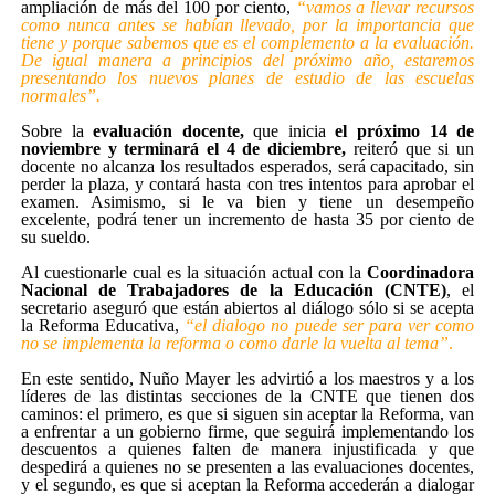
ampliación de más del 100 por ciento,
“vamos a llevar recursos
como nunca antes se habían llevado, por la importancia que
tiene y porque sabemos que es el complemento a la evaluación.
De igual manera a principios del próximo año, estaremos
presentando los nuevos planes de estudio de las escuelas
normales”.
Sobre la
evaluación docente,
que inicia
el próximo 14 de
noviembre y terminará el 4 de diciembre,
reiteró que si un
docente no alcanza los resultados esperados, será capacitado, sin
perder la plaza, y contará hasta con tres intentos para aprobar el
examen. Asimismo, si le va bien y tiene un desempeño
excelente, podrá tener un incremento de hasta 35 por ciento de
su sueldo.
Al cuestionarle cual es la situación actual con la
Coordinadora
Nacional de Trabajadores de la Educación (CNTE)
, el
secretario aseguró que están abiertos al diálogo sólo si se acepta
la Reforma Educativa,
“el dialogo no puede ser para ver como
no se implementa la reforma o como darle la vuelta al tema”
.
En este sentido, Nuño Mayer les advirtió a los maestros y a los
líderes de las distintas secciones de la CNTE que tienen dos
caminos: el primero, es que si siguen sin aceptar la Reforma, van
a enfrentar a un gobierno firme, que seguirá implementando los
descuentos a quienes falten de manera injustificada y que
despedirá a quienes no se presenten a las evaluaciones docentes,
y el segundo, es que si aceptan la Reforma accederán a dialogar