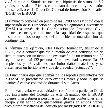
vivió durante el Simulacro total con hipótesis de sismo de 6.7
grados en escala de Richter, con conato de incendio y lesionados
que se realizó en la Dirección General de Innovación Educativa
(DGIE) de la BUAP.
El simulacro comenzó en punto de las 12:00 horas y contó con la
supervisión de la Dirección de Apoyo y Seguridad Universitaria
(DASU) a través de la Coordinación de Protección Civil,
quienes se encargaron de medir la capacidad de respuesta que
desarrollaron los ocupantes del inmueble en una situación de
contingencia.
Al término del ejercicio, Elsa Fueyo Hernández, titular de la
DGIE, dio a conocer que “la duración de esta actividad fue de
siete minutos con un tiempo de evacuación de un minuto con 38
segundos; en total 132 personas fueron evacuadas, entre ellas 35
empleados y 97 visitantes, no hubo daños materiales y se
presentaron un herido leve y dos de gravedad (actuados)”.
La Funcionaria dijo que además de los reportes presentados por
la DASU se presentaron cero eventos reales y todo lo que se
manifestó estuvo controlado durante el simulacro.
Para llevar a cabo esta actividad se contó con la participación de
tres integrantes del Colegio de Arte Dramático de la BUAP,
quienes interpretaron a personas con diversas contusiones en el
cuerpo y un herido con quemaduras graves en ambos brazos,
ellos fueron rescatados del edificio por las brigadas de la DGIE y