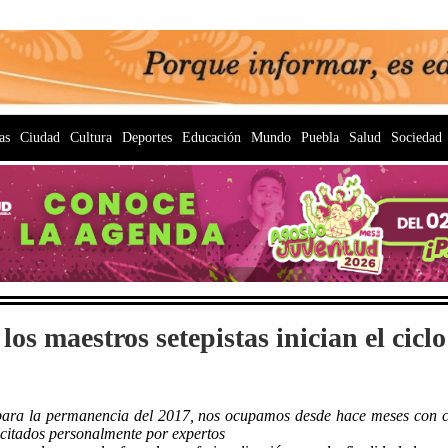
as
Ciudad
Cultura
Deportes
Educación
Mundo
Puebla
Salud
Sociedad
los maestros setepistas inician el cic
para la permanencia del 2017, nos ocupamos desde hace meses con cu
pacitados personalmente por expertos