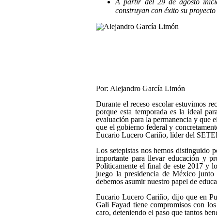
A partir del 29 de agosto inic
construyan con éxito su proyect
Por: Alejandro García Limón
Durante el receso escolar estuvimos re
porque esta temporada es la ideal par
evaluación para la permanencia y que el
que el gobierno federal y concretamen
Eucario Lucero Cariño, líder del SETE
Los setepistas nos hemos distinguido p
importante para llevar educación y p
Políticamente el final de este 2017 y l
juego la presidencia de México junto c
debemos asumir nuestro papel de educado
Eucario Lucero Cariño, dijo que en Pu
Gali Fayad tiene compromisos con los 
caro, deteniendo el paso que tantos bene