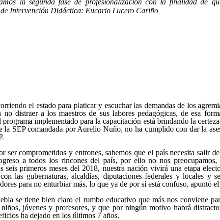
iamos la segunda fase de profesionalización con la finalidad de 
o de Intervención Didáctica: Eucario Lucero Cariño
corriendo el estado para platicar y escuchar las demandas de los agr
a no distraer a los maestros de sus labores pedagógicas, de esa for
 programa implementado para la capacitación está brindando la certeza 
te la SEP comandada por Aurelio Nuño, no ha cumplido con dar la aseso
P.
or ser comprometidos y entrones, sabemos que el país necesita salir de
rogreso a todos los rincones del país, por ello no nos preocupamos
os seis primeros meses del 2018, nuestra nación vivirá una etapa elect
on las gubernaturas, alcaldías, diputaciones federales y locales y s
res para no enturbiar más, lo que ya de por sí está confuso, apuntó el l
ebla se tiene bien claro el rumbo educativo que más nos conviene pa
niños, jóvenes y profesores, y que por ningún motivo habrá distracto
ficios ha dejado en los últimos 7 años.