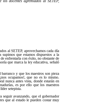
que los docentes agremiados al SETEP,
emiados al SETEP, aprovechamos cada día
ma supimos que estamos dispuestos a la
de enfrentarla con éxito, no obstante de
ría que marca la ley educativa, señaló
l barranco y que los maestros son pieza
, ¡nos ocupamos!, que no es lo mismo.
oral nunca antes vista, donde estarán en
enadurías, es por ello que los maestros
íder setepista.
ra seguir avanzando, que el gobernador
res que al estado le pueden costar muy