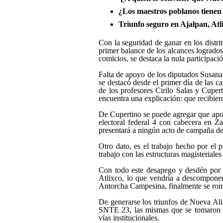
¿Los maestros poblanos tienen
Triunfo seguro en Ajalpan, Atl
Con la seguridad de ganar en los distri
primer balance de los alcances logrados 
comicios, se destaca la nula participaci
Falta de apoyo de los diputados Susan
se destacó desde el primer día de las c
de los profesores Cirilo Salas y Cuper
encuentra una explicación: que recibier
De Cupertino se puede agregar que apo
electoral federal 4 con cabecera en Z
presentará a ningún acto de campaña de 
Otro dato, es el trabajo hecho por el
trabajo con las estructuras magisteriale
Con todo este desapego y desdén por pa
Atlixco, lo que vendría a descompone
Antorcha Campesina, finalmente se rom
De generarse los triunfos de Nueva Alian
SNTE 23, las mismas que se tomaron en
vías institucionales.