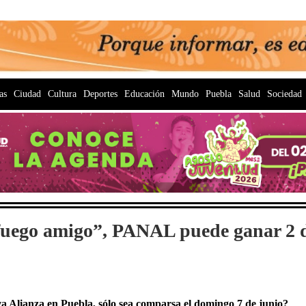
as
Ciudad
Cultura
Deportes
Educación
Mundo
Puebla
Salud
Sociedad
“fuego amigo”, PANAL puede ganar 2 
a Alianza en Puebla, sólo sea com
parsa el domingo 7 de junio?