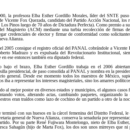
2000, la profesora Elba Esther Gordillo Morales, líder del SNTE puso 
 de Vicente Fox Quezada, candidato del Partido Acción Nacional, los re
Los Pinos luego de 70 años de Dictadura Perfecta). Como premio a sus 
del Magisterio (ACM) mediante una turbia recolección de firmas d
egar credenciales de elector y firmar de conformidad como solicitant
ueva Alianza.
el 2005 consigue el registro oficial del PANAL cobrándole a Vicente F
berto Madrazo y es expulsada del Revolucionario Institucional, sien
 en ese entonces también era diputado federal.
co bajo el brazo, Elba Esther Gordillo trabaja en el 2006 abier
silla presidencial, de paso consolida al PANAL y nombra en la preside
io general. Desde ese momento todos los maestros de México, supi
 iba a representar los intereses magisteriales, sino los amarres polític
o al mejor postor en diversos estados y municipios, el algunos casos 
contando votos, alterando actas, cambiando paquetes, organizando l
aestros eran traídos como lazo de cochino de un partido a otro de la n
y terminó con sus huesos en la cárcel femenina del Distrito Federal, 
retaria general de Nueva Alianza, conserva la senaduría por represent
artido. Por su parte René Fujiwara Montelongo, nieto de Elba Esther, 
esca Sahagún (hijo de Marta Fox), los dos son unos mirreyes que ni 