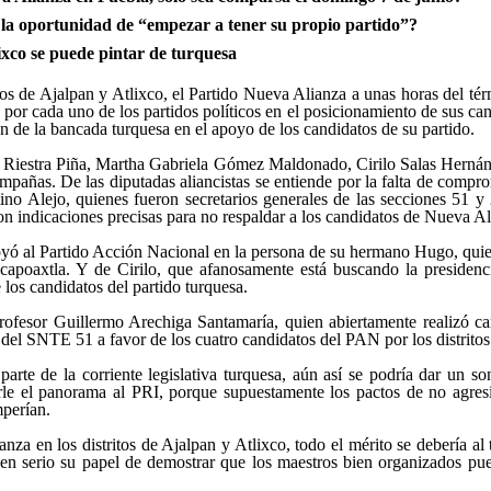
 la oportunidad de “empezar a tener su propio partido”?
ixco se puede pintar de turquesa
tos de Ajalpan y Atlixco, el Partido Nueva Alianza a unas horas del té
por cada uno de los partidos políticos en el posicionamiento de sus can
ón de la bancada turquesa en el apoyo de los candidatos de su partido.
a Riestra Piña, Martha Gabriela Gómez Maldonado, Cirilo Salas Hern
ampañas. De las diputadas aliancistas se entiende por la falta de compro
tino Alejo, quienes fueron secretarios generales de las secciones 51 
on indicaciones precisas para no respaldar a los candidatos de Nueva Al
yó al Partido Acción Nacional en la persona de su hermano Hugo, quien
acapoaxtla. Y de Cirilo, que afanosamente está buscando la presidenc
los candidatos del partido turquesa.
 profesor Guillermo Arechiga Santamaría, quien abiertamente realizó c
s del SNTE 51 a favor de los cuatro candidatos del PAN por los distritos
rte de la corriente legislativa turquesa, aún así se podría dar un son
rle el panorama al PRI, porque supuestamente los pactos de no agres
perían.
za en los distritos de Ajalpan y Atlixco, todo el mérito se debería al tr
 serio su papel de demostrar que los maestros bien organizados puede