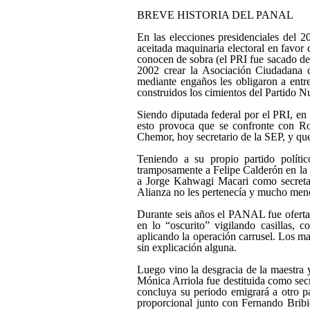
BREVE HISTORIA DEL PANAL
En las elecciones presidenciales del 
aceitada maquinaria electoral en favor
conocen de sobra (el PRI fue sacado de 
2002 crear la Asociación Ciudadana 
mediante engaños les obligaron a entr
construidos los cimientos del Partido N
Siendo diputada federal por el PRI, en 
esto provoca que se confronte con Ro
Chemor, hoy secretario de la SEP, y que
Teniendo a su propio partido políti
tramposamente a Felipe Calderón en la 
a Jorge Kahwagi Macari como secretar
Alianza no les pertenecía y mucho menos
Durante seis años el PANAL fue ofertad
en lo “oscurito” vigilando casillas, 
aplicando la operación carrusel. Los m
sin explicación alguna.
Luego vino la desgracia de la maestra 
Mónica Arriola fue destituida como sec
concluya su periodo emigrará a otro p
proporcional junto con Fernando Bribi