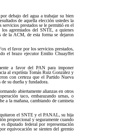
por debajo del agua a trabajar su bien
sultados de aquella elección ustedes la
servicios prestados se le permitió en el
e los agremiados del SNTE, a quienes
es de la ACM, de esta forma se dejaron
ox el favor por los servicios prestados,
do el brazo ejecutor Emilio Chuayffet
tamente a favor del PAN para imponer
ncia al expriísta Tomás Ruiz González y
eron con certeza que el Partido Nueva
os de su dueña y fundadora.
formando abiertamente alianzas en otros
a operación taco, embarazando urnas, o
oche a la mañana, cambiando de camiseta
le quitaron el SNTE y el PANAL, su hija
ación proporcional y seguramente cuando
es diputado federal por representación
por equivocación se sienten del gremio