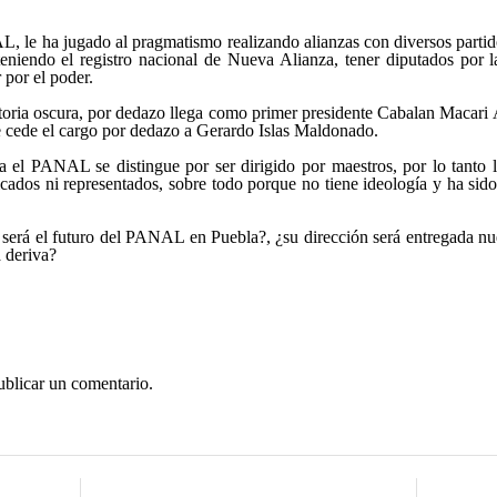
L, le ha jugado al pragmatismo realizando alianzas con diversos parti
eniendo el registro nacional de Nueva Alianza, tener diputados por l
 por el poder.
ria oscura, por dedazo llega como primer presidente Cabalan Macari Á
le cede el cargo por dedazo a Gerardo Islas Maldonado.
l PANAL se distingue por ser dirigido por maestros, por lo tanto la
icados ni representados, sobre todo porque no tiene ideología y ha sid
 será el futuro del PANAL en Puebla?, ¿su dirección será entregada nu
 deriva?
ublicar un comentario.