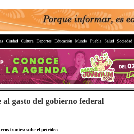
as
Ciudad
Cultura
Deportes
Educación
Mundo
Puebla
Salud
Sociedad
 al gasto del gobierno federal
os iraníes: sube el petróleo