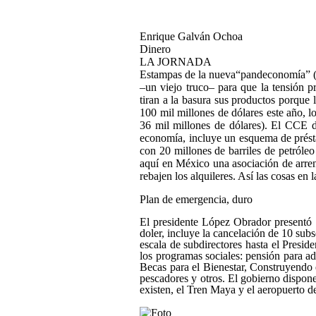
Enrique Galván Ochoa
Dinero
LA JORNADA
Estampas de la nueva
pandeconomía
(
–un viejo truco– para que la tensión p
tiran a la basura sus productos porque
100 mil millones de dólares este año, lo
36 mil millones de dólares). El CCE d
economía, incluye un esquema de prést
con 20 millones de barriles de petróleo 
aquí en México una asociación de arren
rebajen los alquileres. Así las cosas e
Plan de emergencia, duro
El presidente López Obrador presentó 
doler, incluye la cancelación de 10 subs
escala de subdirectores hasta el Presid
los programas sociales: pensión para a
Becas para el Bienestar, Construyendo e
pescadores y otros. El gobierno dispone
existen, el Tren Maya y el aeropuerto d