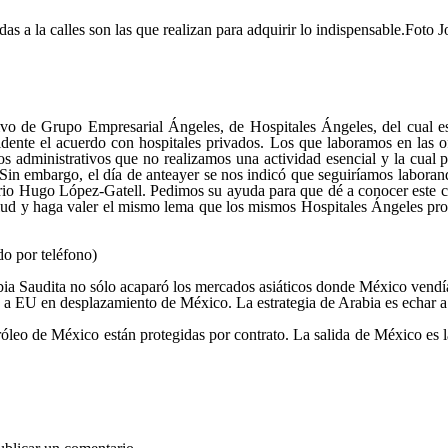
as a la calles son las que realizan para adquirir lo indispensable.
Foto J
ivo de Grupo Empresarial Ángeles, de Hospitales Ángeles, del cual e
idente el acuerdo con hospitales privados. Los que laboramos en las of
 administrativos que no realizamos una actividad esencial y la cual p
 Sin embargo, el día de anteayer se nos indicó que seguiríamos labor
tario Hugo López-Gatell. Pedimos su ayuda para que dé a conocer este
salud y haga valer el mismo lema que los mismos Hospitales Ángeles p
o por teléfono)
ia Saudita no sólo acaparó los mercados asiáticos donde México vendía 
eo a EU en desplazamiento de México. La estrategia de Arabia es echa
óleo de México están protegidas por contrato. La salida de México es 