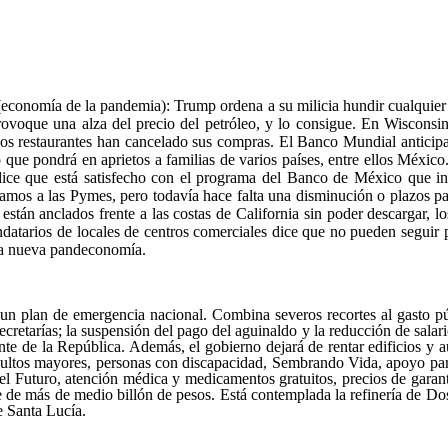
economía de la pandemia): Trump ordena a su milicia hundir cualquier
rovoque una alza del precio del petróleo, y lo consigue. En Wisconsi
 los restaurantes han cancelado sus compras. El Banco Mundial anticipa
 que pondrá en aprietos a familias de varios países, entre ellos México
ice que está satisfecho con el programa del Banco de México que in
amos a las Pymes, pero todavía hace falta una disminución o plazos pa
están anclados frente a las costas de California sin poder descargar, l
datarios de locales de centros comerciales dice que no pueden seguir p
n la nueva pandeconomía.
un plan de emergencia nacional. Combina severos recortes al gasto pú
ecretarías; la suspensión del pago del aguinaldo y la reducción de salari
ente de la República. Además, el gobierno dejará de rentar edificios y 
dultos mayores, personas con discapacidad, Sembrando Vida, apoyo par
l Futuro, atención médica y medicamentos gratuitos, precios de garantía
 de más de medio billón de pesos. Está contemplada la refinería de Dos 
e Santa Lucía.