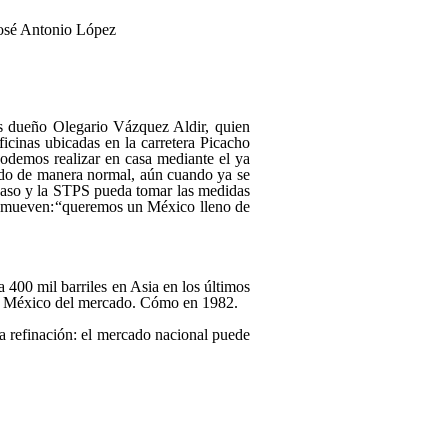
osé Antonio López
s dueño Olegario Vázquez Aldir, quien
icinas ubicadas en la carretera Picacho
odemos realizar en casa mediante el ya
ando de manera normal, aún cuando ya se
 caso y la STPS pueda tomar las medidas
romueven:
queremos un México lleno de
400 mil barriles en Asia en los últimos
r a México del mercado. Cómo en 1982.
la refinación: el mercado nacional puede