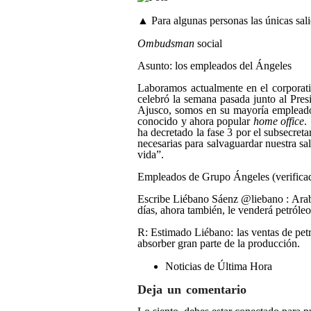
▲ Para algunas personas las únicas salid
Ombudsman
social
Asunto: los empleados del Ángeles
Laboramos actualmente en el corporat
celebró la semana pasada junto al Pres
Ajusco, somos en su mayoría empleados
conocido y ahora popular
home office
.
ha decretado la fase 3 por el subsecre
necesarias para salvaguardar nuestra 
vida
.
Empleados de Grupo Ángeles (verificad
Escribe Liébano Sáenz
@liebano
: Arab
días, ahora también, le venderá petról
R: Estimado Liébano: las ventas de petr
absorber gran parte de la producción.
Noticias de Última Hora
Deja un comentario