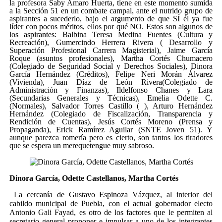
la profesora Saby Amaro Huerta, tiene en este momento sumida
a la Sección 51 en un combate campal, ante el nutrido grupo de
aspirantes a sucederlo, bajo el argumento de que SÍ él ya fue
líder con pocos méritos, ellos por qué NO. Estos son algunos de
los aspirantes: Balbina Teresa Medina Fuentes (Cultura y
Recreación), Gumercindo Herrera Rivera ( Desarrollo y
Superación Profesional Carrera Magisterial), Jaime García
Roque (asuntos profesionales), Martha Cortés Chumacero
(Colegiado de Seguridad Social y Derechos Sociales), Dinora
García Hernández (Créditos), Felipe Neri Morán Álvarez
(Vivienda), Juan Díaz de León Rivera(Colegiado de
Administración y Finanzas), Ildelfonso Chanes y Lara
(Secundarias Generales y Técnicas), Emelia Odette C.
(Normales), Salvador Torres Castillo ( ), Arturo Hernández
Hernández (Colegiado de Fiscalización, Transparencia y
Rendición de Cuentas), Jesús Cortés Moreno (Prensa y
Propaganda), Erick Ramírez Aguilar (SNTE Joven 51). Y
aunque parezca romería pero es cierto, son tantos los tiradores
que se espera un merequetengue muy sabroso.
Dinora García, Odette Castellanos, Martha Cortés
La cercanía de Gustavo Espinoza Vázquez, al interior del
cabildo municipal de Puebla, con el actual gobernador electo
Antonio Gali Fayad, es otro de los factores que le permiten al
secretario general proponer e impulsar a uno de los integrantes