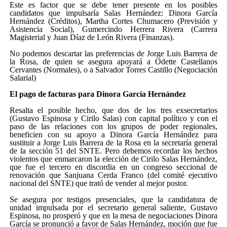
Este es factor que se debe tener presente en los posibles
candidatos que impulsaría Salas Hernández: Dinora García
Hernández (Créditos), Martha Cortes Chumacero (Previsión y
Asistencia Social), Gumercindo Herrera Rivera (Carrera
Magisterial y Juan Díaz de León Rivera (Finanzas).
No podemos descartar las preferencias de Jorge Luis Barrera de
la Rosa, de quien se asegura apoyará a Odette Castellanos
Cervantes (Normales), o a Salvador Torres Castillo (Negociación
Salarial)
El pago de facturas para Dinora García Hernández
Resalta el posible hecho, que dos de los tres exsecretarios
(Gustavo Espinosa y Cirilo Salas) con capital político y con el
paso de las relaciones con los grupos de poder regionales,
beneficien con su apoyo a Dinora García Hernández para
sustituir a Jorge Luis Barrera de la Rosa en la secretaría general
de la sección 51 del SNTE. Pero debemos recordar los hechos
violentos que enmarcaron la elección de Cirilo Salas Hernández,
que fue el tercero en discordia en un congreso seccional de
renovación que Sanjuana Cerda Franco (del comité ejecutivo
nacional del SNTE) que trató de vender al mejor postor.
Se asegura por testigos presenciales, que la candidatura de
unidad impulsada por el secretario general saliente, Gustavo
Espinosa, no prosperó y que en la mesa de negociaciones Dinora
García se pronunció a favor de Salas Hernández, moción que fue