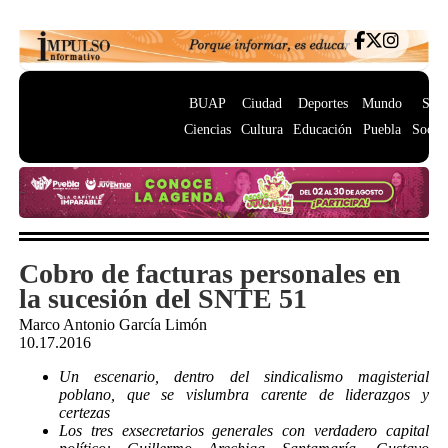
BUAP
Ciudad
Deportes
Mundo
Salu
Ciencias
Cultura
Educación
Puebla
Socie
Cobro de facturas personales en
la sucesión del SNTE 51
Marco Antonio García Limón
10.17.2016
U
n escenario, dentro del sindicalismo magisterial
poblano, que se vislumbra carente de liderazgos y
certezas
Los tres exsecretarios generales con verdadero capital