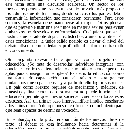
este tema abre una discusión acalorada. Un sector de los
mexicanos piensa que este es un asunto privado, más propio de
los adultos que de los niños, donde si acaso los padres deben
transmitir la información que consideren pertinente. Para estos
sectores, la escuela debe mantenerse al margen. Otros piensan
que es preferible instruir a los niños en materia sexual para evitar
embarazos no deseados o enfermedades. Cualquiera que sea la
postura que se adopte dejará insatisfechos a unos o a otros. En
estas condiciones, la única salida posible es elevar el nivel del
debate, discutir con seriedad y profundidad la forma de trasmitir
el conocimiento.
Otra pregunta relevante tiene que ver con el objeto de la
educación. ¿Se trata de desarrollar individuos integrales, con
conciencia crítica y entendimiento del mundo, o bien de personas
aptas para conseguir un empleo? Es decir, la educación como
una forma de capacitación para el trabajo o para generar
ciudadanos que sepan pensar y a partir de ello lograr sus metas.
Un país como México requiere de mecánicos y médicos, de
cineastas y financieros, de otra manera no puede funcionar. La
educación permite que nuestra sociedad cuente con todas estas
destrezas. Así, un primer paso imprescindible implica enseñarles
a los niños el menú de opciones que ofrece el conocimiento para
que sean capaces de definir su vocación.
Sin embargo, con la próxima aparición de los nuevos libros de
texto, el debate se está inclinando hacia determinar si la
educación puede o no ser ideológicamente neutra. Desde el