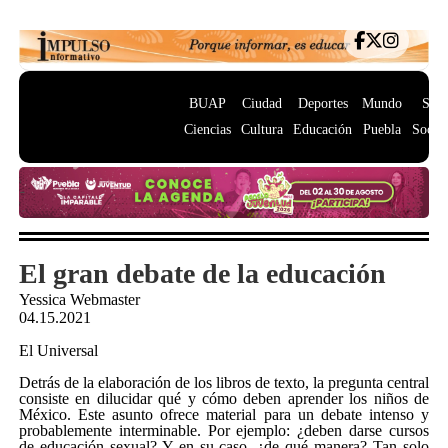
BUAP
Ciudad
Deportes
Mundo
Salu
Ciencias
Cultura
Educación
Puebla
Socie
El gran debate de la educación
Yessica Webmaster
04.15.2021
El Universal
Detrás de la elaboración de los libros de texto, la pregunta central
consiste en dilucidar qué y cómo deben aprender los niños de
México. Este asunto ofrece material para un debate intenso y
probablemente interminable. Por ejemplo: ¿deben darse cursos
de educación sexual? Y en su caso, ¿de qué manera? Tan solo