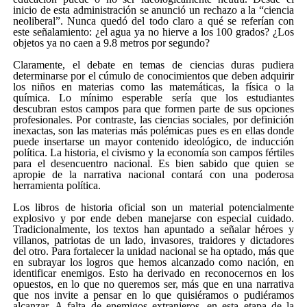
inicio de esta administración se anunció un rechazo a la “ciencia
neoliberal”. Nunca quedó del todo claro a qué se referían con
este señalamiento: ¿el agua ya no hierve a los 100 grados? ¿Los
objetos ya no caen a 9.8 metros por segundo?
Claramente, el debate en temas de ciencias duras pudiera
determinarse por el cúmulo de conocimientos que deben adquirir
los niños en materias como las matemáticas, la física o la
química. Lo mínimo esperable sería que los estudiantes
descubran estos campos para que formen parte de sus opciones
profesionales. Por contraste, las ciencias sociales, por definición
inexactas, son las materias más polémicas pues es en ellas donde
puede insertarse un mayor contenido ideológico, de inducción
política. La historia, el civismo y la economía son campos fértiles
para el desencuentro nacional. Es bien sabido que quien se
apropie de la narrativa nacional contará con una poderosa
herramienta política.
Los libros de historia oficial son un material potencialmente
explosivo y por ende deben manejarse con especial cuidado.
Tradicionalmente, los textos han apuntado a señalar héroes y
villanos, patriotas de un lado, invasores, traidores y dictadores
del otro. Para fortalecer la unidad nacional se ha optado, más que
en subrayar los logros que hemos alcanzado como nación, en
identificar enemigos. Esto ha derivado en reconocernos en los
opuestos, en lo que no queremos ser, más que en una narrativa
que nos invite a pensar en lo que quisiéramos o pudiéramos
alcanzar. A falta de enemigos extranjeros, en esta etapa de la