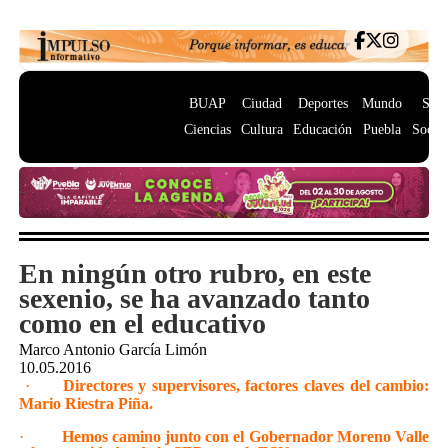
BUAP
Ciudad
Deportes
Mundo
Salu
Ciencias
Cultura
Educación
Puebla
Socie
En ningún otro rubro, en este
sexenio, se ha avanzado tanto
como en el educativo
Marco Antonio García Limón
10.05.2016
·
Directores y supervisores, factores claves del cambio:
Mario Riestra Piña.
·
Hemos camino junto con el Gobernador Moreno Valle