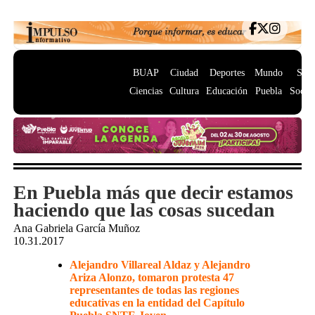
BUAP
Ciudad
Deportes
Mundo
Salu
Ciencias
Cultura
Educación
Puebla
Socie
En Puebla más que decir estamos
haciendo que las cosas sucedan
Ana Gabriela García Muñoz
10.31.2017
Alejandro Villareal Aldaz y Alejandro
Ariza Alonzo, tomaron protesta 47
representantes de todas las regiones
educativas en la entidad del Capítulo