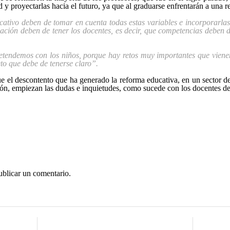
ud y proyectarlas hacia el futuro, ya que al graduarse enfrentarán a una r
ucativo deben de tomar en cuenta todas estas variables e incorporarla
ción deben de tener los docentes, es decir, que competencias deben de
tendemos con los niños, porque hay retos muy importantes que vienen
eto que debe de tenerse claro”.
 el descontento que ha generado la reforma educativa, en un sector del
ción, empiezan las dudas e inquietudes, como sucede con los docentes 
ublicar un comentario.