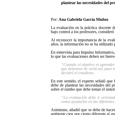
plantear las necesidades del pr
Por:
Ana Gabriela García Muñoz
La evaluación en la práctica docente d
bajo control a los profesores, consider
Al reconocer la importancia de la eva
años, la información no se ha utilizado
En entrevista para Impulso Informativo, 
lo que las evaluaciones deben ser bienve
“Cuando el objetivo es aprender 
que debemos de verla así, pues n
declaró el estudioso.
En este sentido, el experto señaló que
debe de plantear las necesidades del pr
sobre el rumbo que debe tomar el sistema
“La evaluación debe ir orientada
como ayudarlos en las diferentes
Asimismo, añadió que se debe de hacer 
ambiente cien por ciento diferente al q