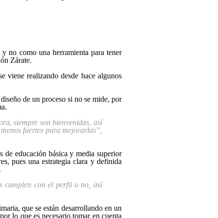
ón y no como una herramienta para tener
ión Zárate.
se viene realizando desde hace algunos
y diseño de un proceso si no se mide, por
ma.
ora, siempre son bienvenidas, así
s menos fuertes para mejorarlas”,
es de educación básica y media superior
es, pues una estrategia clara y definida
.
s cumplen con el perfil o no, así
maria, que se están desarrollando en un
 por lo que es necesario tomar en cuenta