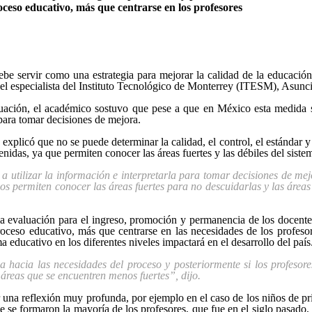
oceso educativo, más que centrarse en los profesores
ebe servir como una estrategia para mejorar la calidad de la educaci
ó el especialista del Instituto Tecnológico de Monterrey (ITESM), Asunc
luación, el académico sostuvo que pese a que en México esta medida 
 para tomar decisiones de mejora.
explicó que no se puede determinar la calidad, el control, el estándar 
nidas, ya que permiten conocer las áreas fuertes y las débiles del siste
a utilizar la información e interpretarla para tomar decisiones de mej
os permiten conocer las áreas fuertes para no descuidarlas y las área
 la evaluación para el ingreso, promoción y permanencia de los docent
oceso educativo, más que centrarse en las necesidades de los profesor
 educativo en los diferentes niveles impactará en el desarrollo del país
 hacia las necesidades del proceso y posteriormente si los profesore
 áreas que se encuentren menos fuertes”, dijo.
una reflexión muy profunda, por ejemplo en el caso de los niños de pri
ue se formaron la mayoría de los profesores, que fue en el siglo pasado,