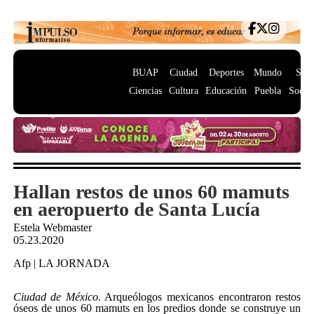
BUAP
Ciudad
Deportes
Mundo
Salu
Ciencias
Cultura
Educación
Puebla
Socie
Hallan restos de unos 60 mamuts
en aeropuerto de Santa Lucía
Estela Webmaster
05.23.2020
Afp
| LA JORNADA
Ciudad de México.
Arqueólogos mexicanos encontraron restos
óseos de unos 60 mamuts en los predios donde se construye un