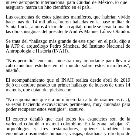
nuevo aeropuerto internacional para Ciudad de México, lo que -
aseguran- marca un hito científico en el país.
Las osamentas de estos gigantes mamíferos, que habrían vivido
hace más de 14 mil años, fueron halladas en la base militar de
Santa Lucía, a unos 45 km de la capital, donde se levanta una de
las obras insignias del presidente Andrés Manuel López Obrador.
Se trata del “hallazgo más grande de este tipo” en el país, dijo a
la AFP el arqueólogo Pedro Sánchez, del Instituto Nacional de
Antropología e Historia (INAH).
“Nos permitirá tener una muestra muy importante para llevar a
cabo muchos estudios en el mundo sobre estos mamíferos”,
añadió.
El acompañamiento que el INAH realiza desde abril de 2019
dejó en octubre pasado un primer hallazgo de huesos de unos 14
mamuts, que datan del pleistoceno.
“No suponíamos que era un número tan alto de osamentas (…),
se están haciendo excavaciones pertinentes, muy cuidadas para
poder recuperar estos vestigios”, sostuvo.
El experto detalló que casi todos los esqueletos son de la
variedad columbi o mamut colombino. En la zona trabajan 31
arqueólogos y tres restauradores, quienes también han
encontrado osamentas humanas, vasijas, obsidiana y otro tipo de