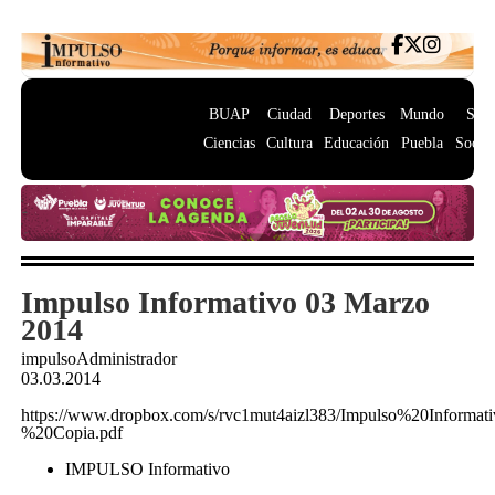
BUAP
Ciudad
Deportes
Mundo
Salu
Ciencias
Cultura
Educación
Puebla
Socie
Impulso Informativo 03 Marzo
2014
impulsoAdministrador
03.03.2014
https://www.dropbox.com/s/rvc1mut4aizl383/Impulso%20Info
%20Copia.pdf
IMPULSO Informativo