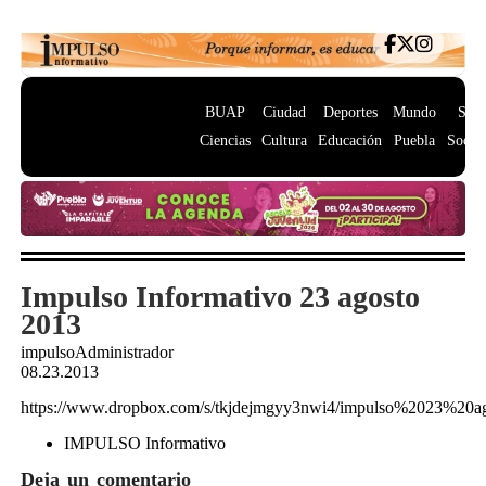
BUAP
Ciudad
Deportes
Mundo
Salu
Ciencias
Cultura
Educación
Puebla
Socie
Impulso Informativo 23 agosto
2013
impulsoAdministrador
08.23.2013
https://www.dropbox.com/s/tkjdejmgyy3nwi4/impulso%2023%20a
IMPULSO Informativo
Deja un comentario