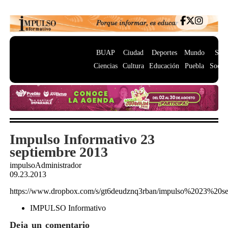
BUAP
Ciudad
Deportes
Mundo
Salu
Ciencias
Cultura
Educación
Puebla
Socie
Impulso Informativo 23
septiembre 2013
impulsoAdministrador
09.23.2013
https://www.dropbox.com/s/gt6deudznq3rban/impulso%2023%20s
IMPULSO Informativo
Deja un comentario