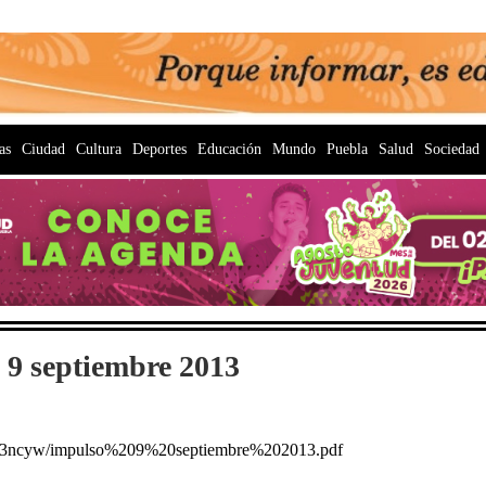
as
Ciudad
Cultura
Deportes
Educación
Mundo
Puebla
Salud
Sociedad
 9 septiembre 2013
0sr3ncyw/impulso%209%20septiembre%202013.pdf