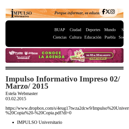
BUAP
Ciudad
Deportes
Mundo
Salu
Ciencias
Cultura
Educación
Puebla
Socie
Impulso Informativo Impreso 02/
Marzo/ 2015
Estela Webmaster
03.02.2015
https://www.dropbox.com/s/4eug17twza2dcw9/Impulso%20Univ
%20Copia%20-%20Copia.pdf?dl=0
IMPULSO Universitario