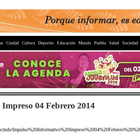
as
Ciudad
Cultura
Deportes
Educación
Mundo
Puebla
Salud
Sociedad
 Impreso 04 Febrero 2014
1fuctnds/Impulso%20Informativo%20Impreso%2004%20Febrero%20%2