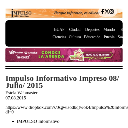
BUAP
Ciudad
Deportes
Mundo
Salu
Ciencias
Cultura
Educación
Puebla
Socie
Impulso Informativo Impreso 08/
Julio/ 2015
Estela Webmaster
07.08.2015
https://www.dropbox.com/s/0sgwiaodkqfwok4/Impulso%20Info
dl=0
IMPULSO Informativo