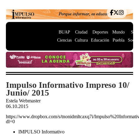
BUAP
Ciudad
Deportes
Mundo
Salu
Ciencias
Cultura
Educación
Puebla
Socie
Impulso Informativo Impreso 10/
Junio/ 2015
Estela Webmaster
06.10.2015
https://www.dropbox.com/s/tnonidmltcaxq7i/Impulso%20Infor
dl=0
IMPULSO Informativo