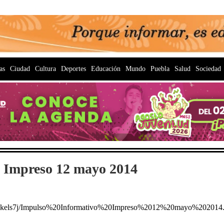
as
Ciudad
Cultura
Deportes
Educación
Mundo
Puebla
Salud
Sociedad
 Impreso 12 mayo 2014
2gkels7j/Impulso%20Informativo%20Impreso%2012%20mayo%202014.