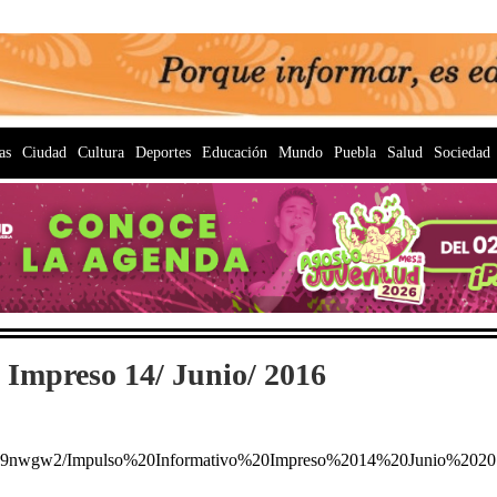
as
Ciudad
Cultura
Deportes
Educación
Mundo
Puebla
Salud
Sociedad
 Impreso 14/ Junio/ 2016
ux49nwgw2/Impulso%20Informativo%20Impreso%2014%20Junio%202