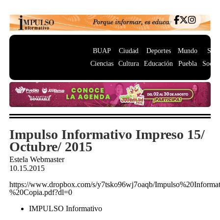
BUAP
Ciudad
Deportes
Mundo
Salu
Ciencias
Cultura
Educación
Puebla
Socie
Impulso Informativo Impreso 15/
Octubre/ 2015
Estela Webmaster
10.15.2015
https://www.dropbox.com/s/y7tsko96wj7oaqb/Impulso%20Info
%20Copia.pdf?dl=0
IMPULSO Informativo