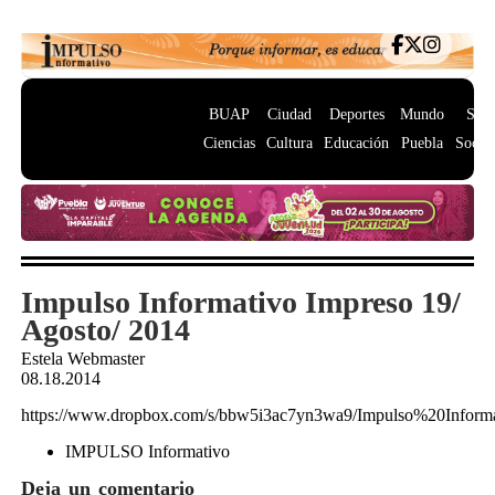
BUAP
Ciudad
Deportes
Mundo
Salu
Ciencias
Cultura
Educación
Puebla
Socie
Impulso Informativo Impreso 19/
Agosto/ 2014
Estela Webmaster
08.18.2014
https://www.dropbox.com/s/bbw5i3ac7yn3wa9/Impulso%20Info
IMPULSO Informativo
Deja un comentario