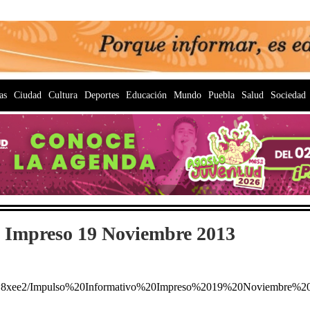
as
Ciudad
Cultura
Deportes
Educación
Mundo
Puebla
Salud
Sociedad
 Impreso 19 Noviembre 2013
p1w8xee2/Impulso%20Informativo%20Impreso%2019%20Noviembre%2