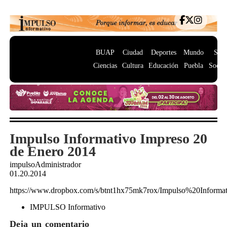
BUAP
Ciudad
Deportes
Mundo
Salu
Ciencias
Cultura
Educación
Puebla
Socie
Impulso Informativo Impreso 20
de Enero 2014
impulsoAdministrador
01.20.2014
https://www.dropbox.com/s/btnt1hx75mk7rox/Impulso%20Infor
IMPULSO Informativo
Deja un comentario