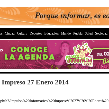
as
Ciudad
Cultura
Deportes
Educación
Mundo
Puebla
Salud
Sociedad
 Impreso 27 Enero 2014
915phfh3/Impulso%20Informativo%20Impreso%2027%20%20Enero%20