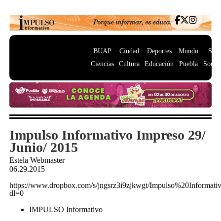
BUAP
Ciudad
Deportes
Mundo
Salu
Ciencias
Cultura
Educación
Puebla
Socie
Impulso Informativo Impreso 29/
Junio/ 2015
Estela Webmaster
06.29.2015
https://www.dropbox.com/s/jngsrz3i9zjkwgt/Impulso%20Infor
dl=0
IMPULSO Informativo