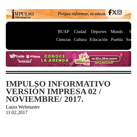
BUAP
Ciudad
Deportes
Mundo
Salu
Ciencias
Cultura
Educación
Puebla
Socie
IMPULSO INFORMATIVO
VERSIÓN IMPRESA 02 /
NOVIEMBRE/ 2017.
Laura Webmaster
11.02.2017