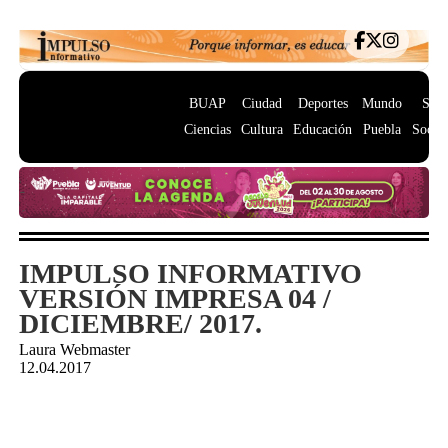
BUAP
Ciudad
Deportes
Mundo
Salu
Ciencias
Cultura
Educación
Puebla
Socie
IMPULSO INFORMATIVO
VERSIÓN IMPRESA 04 /
DICIEMBRE/ 2017.
Laura Webmaster
12.04.2017