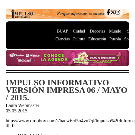
BUAP
Ciudad
Deportes
Mundo
Salu
Ciencias
Cultura
Educación
Puebla
Socie
IMPULSO INFORMATIVO
VERSIÓN IMPRESA 06 / MAYO
/ 2015.
Laura Webmaster
05.05.2015
https://www.dropbox.com/s/baew6rd5o4vu7ql/Impulso%20Info
dl=0