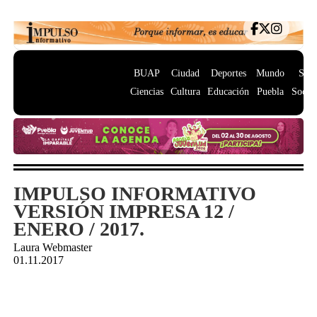
BUAP
Ciudad
Deportes
Mundo
Salu
Ciencias
Cultura
Educación
Puebla
Socie
IMPULSO INFORMATIVO
VERSIÓN IMPRESA 12 /
ENERO / 2017.
Laura Webmaster
01.11.2017