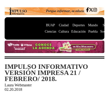
BUAP
Ciudad
Deportes
Mundo
Salu
Ciencias
Cultura
Educación
Puebla
Socie
IMPULSO INFORMATIVO
VERSIÓN IMPRESA 21 /
FEBRERO/ 2018.
Laura Webmaster
02.20.2018