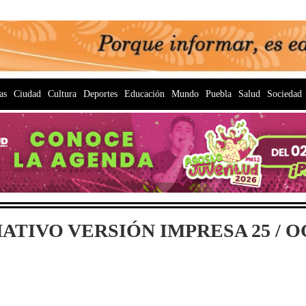
as
Ciudad
Cultura
Deportes
Educación
Mundo
Puebla
Salud
Sociedad
TIVO VERSIÓN IMPRESA 25 / OC