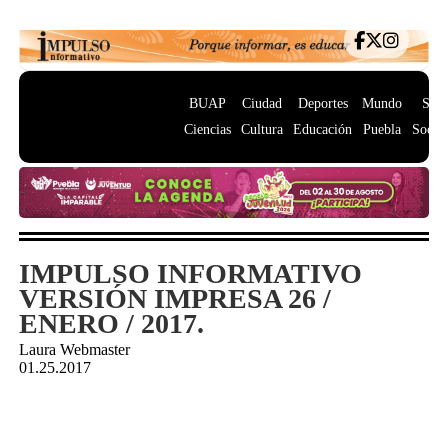
BUAP
Ciudad
Deportes
Mundo
Salu
Ciencias
Cultura
Educación
Puebla
Socie
IMPULSO INFORMATIVO
VERSIÓN IMPRESA 26 /
ENERO / 2017.
Laura Webmaster
01.25.2017