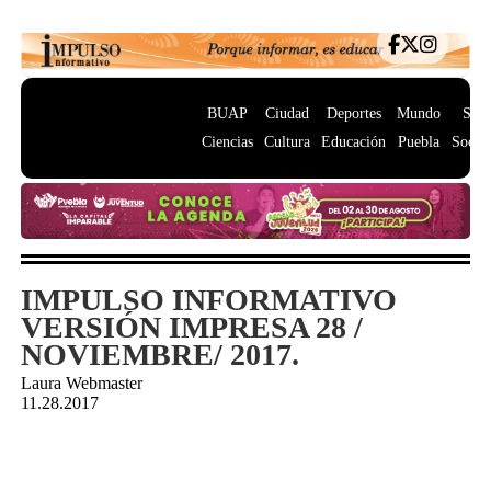
BUAP
Ciudad
Deportes
Mundo
Salu
Ciencias
Cultura
Educación
Puebla
Socie
IMPULSO INFORMATIVO
VERSIÓN IMPRESA 28 /
NOVIEMBRE/ 2017.
Laura Webmaster
11.28.2017