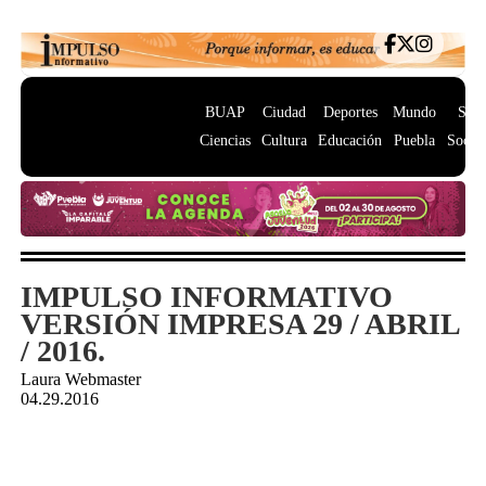
BUAP
Ciudad
Deportes
Mundo
Salu
Ciencias
Cultura
Educación
Puebla
Socie
IMPULSO INFORMATIVO
VERSIÓN IMPRESA 29 / ABRIL
/ 2016.
Laura Webmaster
04.29.2016