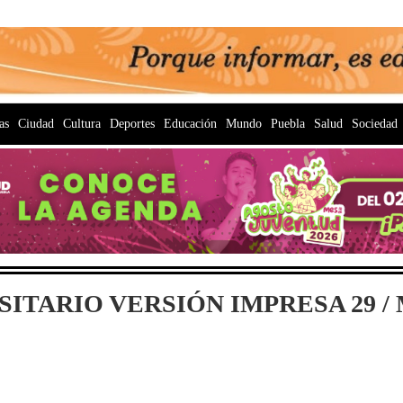
as
Ciudad
Cultura
Deportes
Educación
Mundo
Puebla
Salud
Sociedad
ITARIO VERSIÓN IMPRESA 29 / M