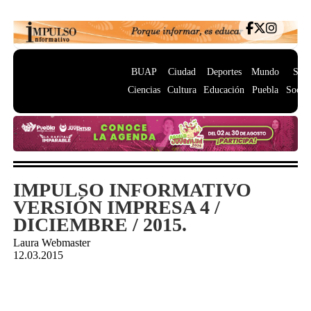
BUAP
Ciudad
Deportes
Mundo
Salu
Ciencias
Cultura
Educación
Puebla
Socie
IMPULSO INFORMATIVO
VERSIÓN IMPRESA 4 /
DICIEMBRE / 2015.
Laura Webmaster
12.03.2015