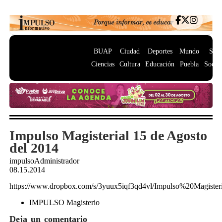
BUAP
Ciudad
Deportes
Mundo
Salu
Ciencias
Cultura
Educación
Puebla
Socie
Impulso Magisterial 15 de Agosto
del 2014
impulsoAdministrador
08.15.2014
https://www.dropbox.com/s/3yuux5iqf3qd4vl/Impulso%20Magis
IMPULSO Magisterio
Deja un comentario