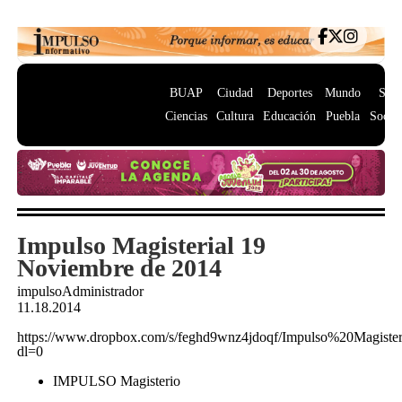
BUAP
Ciudad
Deportes
Mundo
Salu
Ciencias
Cultura
Educación
Puebla
Socie
Impulso Magisterial 19
Noviembre de 2014
impulsoAdministrador
11.18.2014
https://www.dropbox.com/s/feghd9wnz4jdoqf/Impulso%20Magis
dl=0
IMPULSO Magisterio